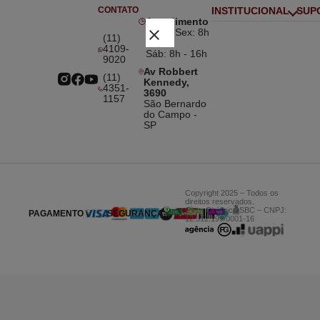
CONTATO
INSTITUCIONAL
SUP
Atendimento
close
Seg à Sex: 8h
(11)
- 18h
4109-
Sáb: 8h - 16h
9020
Av Robbert
(11)
Kennedy,
4351-
3690
1157
São Bernardo
do Campo -
SP
Copyright 2025 – Todos os
direitos reservados.
Casa Cirúrgica SBC – CNPJ:
PAGAMENTO
SEGURANÇA
12.512.199/0001-16