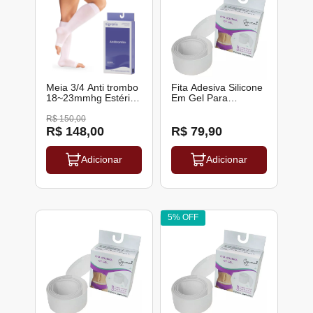
Meia 3/4 Anti trombo
Fita Adesiva Silicone
18~23mmhg Estéril
Em Gel Para
Sigvaris
Queloide Cicatriz
Bariatrica
R$ 150,00
Abdominoplastia 65 x
R$ 148,00
R$ 79,90
3 Cm Siliforma
Adicionar
Adicionar
5% OFF