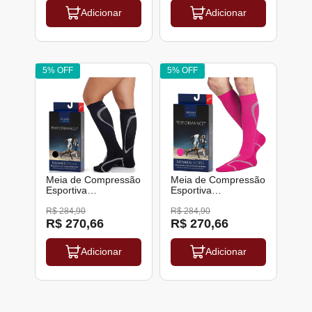
SiliForma 2 Unidades
Adicionar
Adicionar
5% OFF
5% OFF
Meia de Compressão
Meia de Compressão
Esportiva
Esportiva
Performance 20-
Performance 20-
30mmHg Sigvaris
30mmHg Rosa
R$ 284,90
R$ 284,90
Sigvaris
R$ 270,66
R$ 270,66
Adicionar
Adicionar