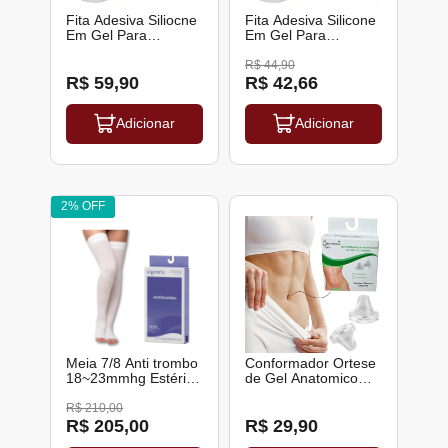
Fita Adesiva Siliocne
Fita Adesiva Silicone
Em Gel Para
Em Gel Para
Queloide Cicatriz
Queloide Cicatriz
Bariatrica
Bariatrica
R$ 44,90
Abdominoplastia 45 x
Abdominoplastia 35 x
R$ 59,90
R$ 42,66
3 Cm Siliforma
3 Cm Siliforma
Adicionar
Adicionar
2% OFF
Meia 7/8 Anti trombo
Conformador Ortese
18~23mmhg Estéril
de Gel Anatomico
Sigvaris
para Umbigo Pos
Cirurgia
R$ 210,00
Abdominoplastia
R$ 205,00
R$ 29,90
Lipoaspiraçao