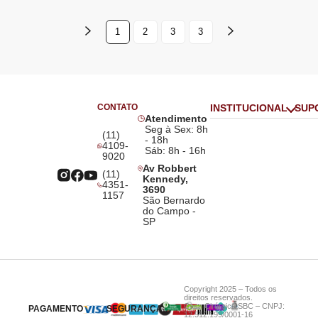
1
2
3
3
CONTATO
INSTITUCIONAL
SUP
Atendimento
Seg à Sex: 8h
(11)
- 18h
4109-
Sáb: 8h - 16h
9020
Av Robbert
(11)
Kennedy,
4351-
3690
1157
São Bernardo
do Campo -
SP
Copyright 2025 – Todos os
direitos reservados.
Casa Cirúrgica SBC – CNPJ:
PAGAMENTO
SEGURANÇA
12.512.199/0001-16