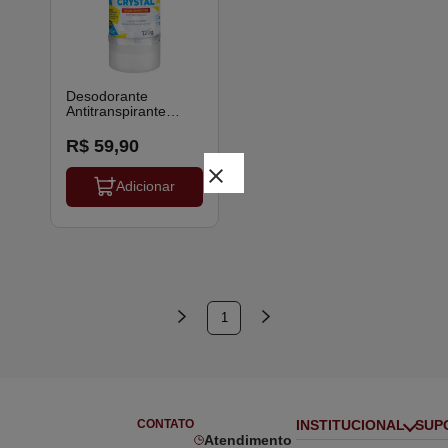
Desodorante
Antitranspirante
Cristal Natural Pedra
120g Ortho Pauher
R$ 59,90
close
Adicionar
1
CONTATO
INSTITUCIONAL
SUP
Atendimento