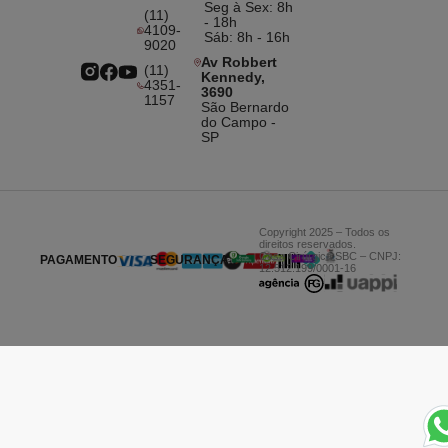
Seg à Sex: 8h
(11)
- 18h
4109-
Sáb: 8h - 16h
9020
Av Robbert
(11)
Kennedy,
4351-
3690
1157
São Bernardo
do Campo -
SP
Copyright 2025 – Todos os
direitos reservados.
Casa Cirúrgica SBC – CNPJ:
PAGAMENTO
SEGURANÇA
12.512.199/0001-16