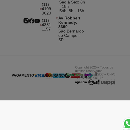
Seg à Sex: 8h
(11)
- 18h
4109-
Sáb: 8h - 16h
9020
Av Robbert
(11)
Kennedy,
4351-
3690
1157
São Bernardo
do Campo -
SP
Copyright 2025 – Todos os
direitos reservados.
Casa Cirúrgica SBC – CNPJ:
PAGAMENTO
SEGURANÇA
12.512.199/0001-16