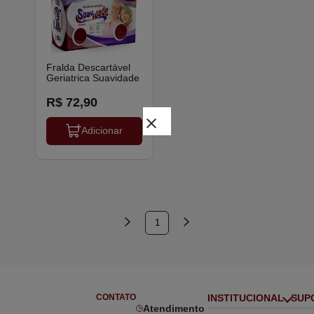
Fralda Descartável
Geriatrica Suavidade
R$ 72,90
close
Adicionar
1
CONTATO
INSTITUCIONAL
SUP
Atendimento