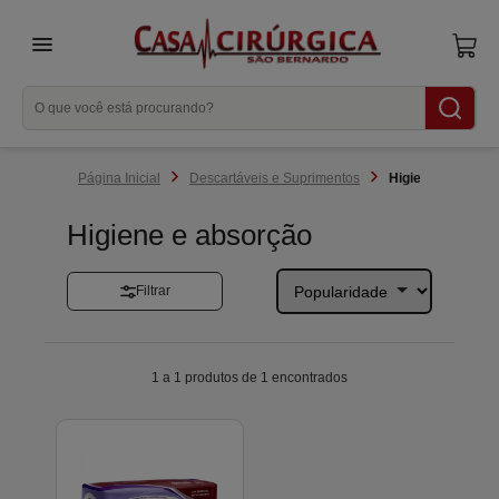
menu
Descartáveis e Suprimentos
Higiene e absorç
Higiene e absorção
Filtrar
1 a 1 produtos de 1 encontrados