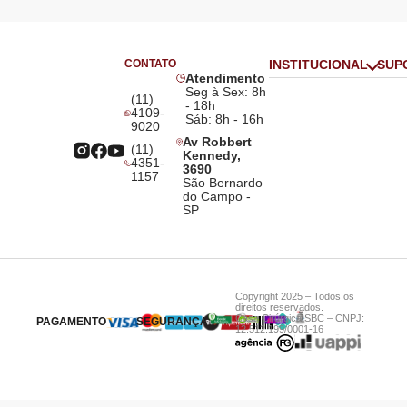
CONTATO
INSTITUCIONAL
SUP
Atendimento
Seg à Sex: 8h
(11)
- 18h
4109-
Sáb: 8h - 16h
9020
Av Robbert
(11)
Kennedy,
4351-
3690
1157
São Bernardo
do Campo -
SP
Copyright 2025 – Todos os
direitos reservados.
Casa Cirúrgica SBC – CNPJ:
PAGAMENTO
SEGURANÇA
12.512.199/0001-16