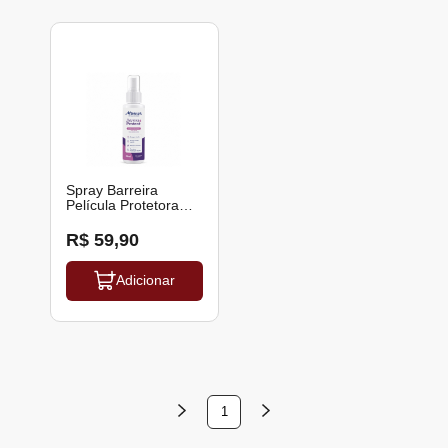
Spray Barreira
Película Protetora
28ml Derma Protect
Missner
R$ 59,90
Adicionar
1