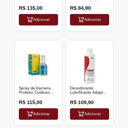
Vuelo
ML Aerossol Missner
R$ 135,00
R$ 84,90
Adicionar
Adicionar
Spray de barreira
Desodorante
Protetor Cutâneo
Lubrificante Adapt
28ml Vuelo
236ml Hollister
R$ 115,00
R$ 109,90
Adicionar
Adicionar