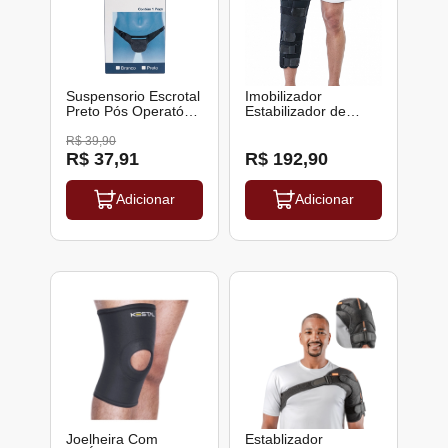
Suspensorio Escrotal
Imobilizador
Preto Pós Operatório
Estabilizador de
Famara
Joelho Ajustavel
Regulavel
R$ 39,90
Comprimento 50 60
R$ 37,91
R$ 192,90
Ou 70 CM KS0118
Kestal
Adicionar
Adicionar
Joelheira Com
Establizador