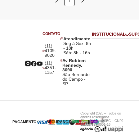
1
CONTATO
INSTITUCIONAL
SUP
Atendimento
Seg à Sex: 8h
(11)
- 18h
4109-
Sáb: 8h - 16h
9020
Av Robbert
(11)
Kennedy,
4351-
3690
1157
São Bernardo
do Campo -
SP
Copyright 2025 – Todos os
direitos reservados.
Casa Cirúrgica SBC – CNPJ:
PAGAMENTO
SEGURANÇA
12.512.199/0001-16