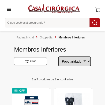
menu
Ortopedia
Membros Inferiores
Membros Inferiores
Filtrar
1 a 7 produtos de 7 encontrados
5% OFF