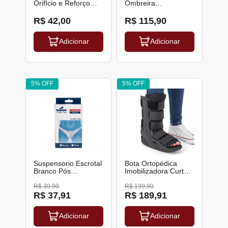
OrifÍcio e Reforço
Ombreira
Patelar Preta Kestal
Imobilizadora
Suporte Ajustavel
R$ 42,00
R$ 115,90
Bilateral Velcro Para
Ombro Hidrolight
Adicionar
Adicionar
5% OFF
5% OFF
Suspensorio Escrotal
Bota Ortopédica
Branco Pós
Imobilizadora Curta
Operatório Famara
Standard Hidrolight
R$ 39,90
R$ 199,90
R$ 37,91
R$ 189,91
Adicionar
Adicionar